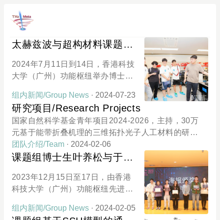
太赫兹波与超构材料课题组
参与功能枢纽夏令营活动
2024年7月11日到14日，香港科技
大学（广州）功能枢纽举办博士项
目夏令营活动。先进材料学域太赫
组内新闻/Group News
· 2024-07-23
兹波与超构材料课题组的成员作为
研究项目/Research Projects
志愿者积极参与了相关活动，并协
国家自然科学基金青年项目2024-2026，主持，30万
助开展了实验室导览，向参营的同
元基于能带折叠机理的三维拓扑光子人工材料的研究
学们介绍讲解了自己的研究方向以
广州市基础研究计划青年博士“启航”项目2024-202
团队介绍/Team
· 2024-02-06
及最近的研究成果。功能枢纽夏令
6，主持，5万元基于平面结构的太赫兹波段手性超表
课题组博士生叶养松与于九
营活动的报道：https://mp.weixin.q
面的设计与实验研究香港科技大学（广州）实践研究
思获得QMMI 2023最佳海报
q.com/s/vM-SrCcg1f8INTRW6Tuf
2023年12月15日至17日，由香港
项目2024-2025，主持，5万元结合仿真软件的教学模
Vw
奖
科技大学（广州）功能枢纽先进材
式数字化改革方案研究HKUST–HKUST(GZ) 20 for 2
料学域、香港科技大学（广州）量
0 Cross-campus Collaborative Research Scheme2
组内新闻/Group News
· 2024-02-05
子科技中心联合举办的量子材料与
024-2025，主持，50万元Research on THz Topolog