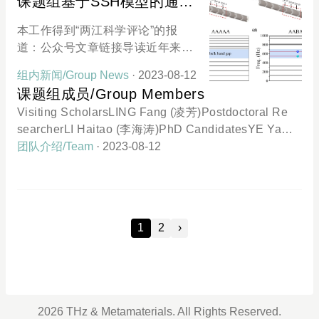
课题组基于SSH模型的通风
材料信息研讨会（QMMI 2023）在
ical Metasurfaces for Next-Generation Communicat
拓扑声学开关的工作发表于
港科大（广州）校园圆满召开。会
ions 针对下一代通讯的太赫兹拓扑超构表面的研究
本工作得到“两江科学评论”的报
《Applied Physics
议现场，全体参会人员共同投票选
道：公众号文章链接导读近年来拓
出了TOP 10 Poseters。课题组博
Letters》
扑声学作为一门新兴的研究领域，
士生叶养松与于九思参加了本次会
组内新闻/Group News
· 2023-08-12
得到了广泛的关注。拓扑声学通过
议海报展，并都获得了TOP 3 Post
课题组成员/Group Members
研究拓扑材料的性质来实现对声波
ers的优异成绩。港科大（广州）先
Visiting ScholarsLING Fang (凌芳)Postdoctoral Re
的高效调控，为实现各种复杂的声
进材料学域主任高平教授为获奖学
searcherLI Haitao (李海涛)PhD CandidatesYE Yan
学功能提供了新思路。声子晶体是
生颁奖。叶养松参会海报于九思参
gsong (叶养松)PhD StudentsKANG Shijie (康世杰)F
团队介绍/Team
· 2023-08-12
一种人造周期性结构材料，它对声
会海报会议报道：活动回顾丨量子
AN Jiayu (樊佳裕)YU Jiusi (于九思)Visiting Graduat
波的传播具有特殊的控制特性。Su-
材料与材料信息研讨会圆满举办
e StudentsCHEN Hanchuan (陈汉川)Visiting Perio
Schrieffer-Heeger（SSH）模型在
d: 2023/July-2023/AugWU Chaolin (吴朝林)Visiting
声学上被用于研究一维声子晶体或
Period: 2023/Aug-2023/Nov
声学波导等声学结构中的声波传播
1
2
›
和拓扑边界态。近日，研究人员开
发了一种拓扑通风声学开关（TVS
S），在将TVSS切换到开放状态
后，输出声压增加约20dB，它可以
实现特定频率的声波传输切换，同
2026 THz & Metamaterials. All Rights Reserved.