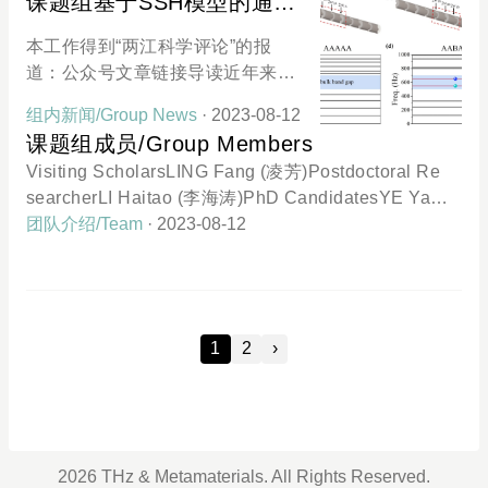
课题组基于SSH模型的通风
材料信息研讨会（QMMI 2023）在
ical Metasurfaces for Next-Generation Communicat
拓扑声学开关的工作发表于
港科大（广州）校园圆满召开。会
ions 针对下一代通讯的太赫兹拓扑超构表面的研究
本工作得到“两江科学评论”的报
《Applied Physics
议现场，全体参会人员共同投票选
道：公众号文章链接导读近年来拓
出了TOP 10 Poseters。课题组博
Letters》
扑声学作为一门新兴的研究领域，
士生叶养松与于九思参加了本次会
组内新闻/Group News
· 2023-08-12
得到了广泛的关注。拓扑声学通过
议海报展，并都获得了TOP 3 Post
课题组成员/Group Members
研究拓扑材料的性质来实现对声波
ers的优异成绩。港科大（广州）先
Visiting ScholarsLING Fang (凌芳)Postdoctoral Re
的高效调控，为实现各种复杂的声
进材料学域主任高平教授为获奖学
searcherLI Haitao (李海涛)PhD CandidatesYE Yan
学功能提供了新思路。声子晶体是
生颁奖。叶养松参会海报于九思参
gsong (叶养松)PhD StudentsKANG Shijie (康世杰)F
团队介绍/Team
· 2023-08-12
一种人造周期性结构材料，它对声
会海报会议报道：活动回顾丨量子
AN Jiayu (樊佳裕)YU Jiusi (于九思)Visiting Graduat
波的传播具有特殊的控制特性。Su-
材料与材料信息研讨会圆满举办
e StudentsCHEN Hanchuan (陈汉川)Visiting Perio
Schrieffer-Heeger（SSH）模型在
d: 2023/July-2023/AugWU Chaolin (吴朝林)Visiting
声学上被用于研究一维声子晶体或
Period: 2023/Aug-2023/Nov
声学波导等声学结构中的声波传播
1
2
›
和拓扑边界态。近日，研究人员开
发了一种拓扑通风声学开关（TVS
S），在将TVSS切换到开放状态
后，输出声压增加约20dB，它可以
实现特定频率的声波传输切换，同
2026 THz & Metamaterials. All Rights Reserved.