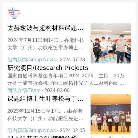
太赫兹波与超构材料课题组
参与功能枢纽夏令营活动
2024年7月11日到14日，香港科技
大学（广州）功能枢纽举办博士项
目夏令营活动。先进材料学域太赫
组内新闻/Group News
· 2024-07-23
兹波与超构材料课题组的成员作为
研究项目/Research Projects
志愿者积极参与了相关活动，并协
国家自然科学基金青年项目2024-2026，主持，30万
助开展了实验室导览，向参营的同
元基于能带折叠机理的三维拓扑光子人工材料的研究
学们介绍讲解了自己的研究方向以
广州市基础研究计划青年博士“启航”项目2024-202
团队介绍/Team
· 2024-02-06
及最近的研究成果。功能枢纽夏令
6，主持，5万元基于平面结构的太赫兹波段手性超表
课题组博士生叶养松与于九
营活动的报道：https://mp.weixin.q
面的设计与实验研究香港科技大学（广州）实践研究
思获得QMMI 2023最佳海报
q.com/s/vM-SrCcg1f8INTRW6Tuf
2023年12月15日至17日，由香港
项目2024-2025，主持，5万元结合仿真软件的教学模
Vw
奖
科技大学（广州）功能枢纽先进材
式数字化改革方案研究HKUST–HKUST(GZ) 20 for 2
料学域、香港科技大学（广州）量
0 Cross-campus Collaborative Research Scheme2
组内新闻/Group News
· 2024-02-05
子科技中心联合举办的量子材料与
024-2025，主持，50万元Research on THz Topolog