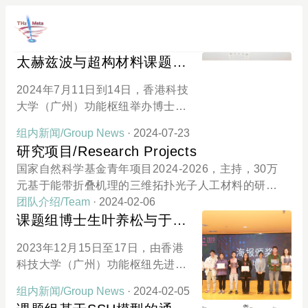
太赫兹波与超构材料课题组
参与功能枢纽夏令营活动
2024年7月11日到14日，香港科技
大学（广州）功能枢纽举办博士项
目夏令营活动。先进材料学域太赫
组内新闻/Group News
· 2024-07-23
兹波与超构材料课题组的成员作为
研究项目/Research Projects
志愿者积极参与了相关活动，并协
国家自然科学基金青年项目2024-2026，主持，30万
助开展了实验室导览，向参营的同
元基于能带折叠机理的三维拓扑光子人工材料的研究
学们介绍讲解了自己的研究方向以
广州市基础研究计划青年博士“启航”项目2024-202
团队介绍/Team
· 2024-02-06
及最近的研究成果。功能枢纽夏令
6，主持，5万元基于平面结构的太赫兹波段手性超表
课题组博士生叶养松与于九
营活动的报道：https://mp.weixin.q
面的设计与实验研究香港科技大学（广州）实践研究
思获得QMMI 2023最佳海报
q.com/s/vM-SrCcg1f8INTRW6Tuf
2023年12月15日至17日，由香港
项目2024-2025，主持，5万元结合仿真软件的教学模
Vw
奖
科技大学（广州）功能枢纽先进材
式数字化改革方案研究HKUST–HKUST(GZ) 20 for 2
料学域、香港科技大学（广州）量
0 Cross-campus Collaborative Research Scheme2
组内新闻/Group News
· 2024-02-05
子科技中心联合举办的量子材料与
024-2025，主持，50万元Research on THz Topolog