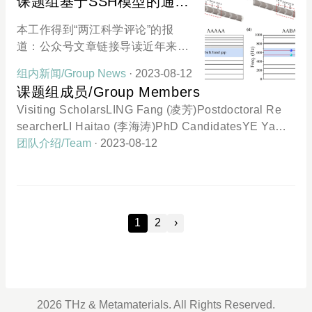
课题组基于SSH模型的通风
材料信息研讨会（QMMI 2023）在
ical Metasurfaces for Next-Generation Communicat
拓扑声学开关的工作发表于
港科大（广州）校园圆满召开。会
ions 针对下一代通讯的太赫兹拓扑超构表面的研究
本工作得到“两江科学评论”的报
《Applied Physics
议现场，全体参会人员共同投票选
道：公众号文章链接导读近年来拓
出了TOP 10 Poseters。课题组博
Letters》
扑声学作为一门新兴的研究领域，
士生叶养松与于九思参加了本次会
组内新闻/Group News
· 2023-08-12
得到了广泛的关注。拓扑声学通过
议海报展，并都获得了TOP 3 Post
课题组成员/Group Members
研究拓扑材料的性质来实现对声波
ers的优异成绩。港科大（广州）先
Visiting ScholarsLING Fang (凌芳)Postdoctoral Re
的高效调控，为实现各种复杂的声
进材料学域主任高平教授为获奖学
searcherLI Haitao (李海涛)PhD CandidatesYE Yan
学功能提供了新思路。声子晶体是
生颁奖。叶养松参会海报于九思参
gsong (叶养松)PhD StudentsKANG Shijie (康世杰)F
团队介绍/Team
· 2023-08-12
一种人造周期性结构材料，它对声
会海报会议报道：活动回顾丨量子
AN Jiayu (樊佳裕)YU Jiusi (于九思)Visiting Graduat
波的传播具有特殊的控制特性。Su-
材料与材料信息研讨会圆满举办
e StudentsCHEN Hanchuan (陈汉川)Visiting Perio
Schrieffer-Heeger（SSH）模型在
d: 2023/July-2023/AugWU Chaolin (吴朝林)Visiting
声学上被用于研究一维声子晶体或
Period: 2023/Aug-2023/Nov
声学波导等声学结构中的声波传播
1
2
›
和拓扑边界态。近日，研究人员开
发了一种拓扑通风声学开关（TVS
S），在将TVSS切换到开放状态
后，输出声压增加约20dB，它可以
实现特定频率的声波传输切换，同
2026 THz & Metamaterials. All Rights Reserved.